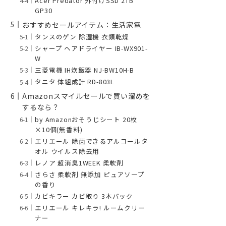
Acer Predator 外付けSSD 2TB
GP30
おすすめセールアイテム：生活家電
タンスのゲン 除湿機 衣類乾燥
シャープ ヘアドライヤー IB-WX901-
W
三菱電機 IH炊飯器 NJ-BW10H-B
タニタ 体組成計 RD-803L
Amazonスマイルセールで買い溜めを
するなら？
by Amazonおそうじシート 20枚
×10個(無香料)
エリエール 除菌できるアルコールタ
オル ウイルス除去用
レノア 超消臭1WEEK 柔軟剤
さらさ 柔軟剤 無添加 ピュアソープ
の香り
カビキラー カビ取り 3本パック
エリエール キレキラ! ルームクリー
ナー