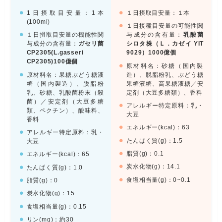
1日摂取目安量：1本
１日摂取目安量：１本
(100ml)
１日接種目安量の可能性関
１日摂取目安量の機能性関
与成分の含有量：
乳酸菌
与成分の含有量：
ガセリ菌
シロタ株（Ｌ．カゼイ YIT
CP2305(L.gasseri
9029）1000億個
CP2305)100億個
原材料名：砂糖（国内製
原材料名：果糖ぶどう糖液
造）、脱脂粉乳、ぶどう糖
糖（国内製造）、脱脂粉
果糖液糖、高果糖液糖／安
乳、砂糖、乳酸菌粉末（殺
定剤（大豆多糖類）、香料
菌）／安定剤（大豆多糖
アレルギー特定原料：乳・
類、ペクチン）、酸味料、
大豆
香料
エネルギー(kcal)：63
アレルギー特定原料：乳・
たんぱく質(g)：1.5
大豆
脂質(g)：0.1
エネルギー(kcal)：65
炭水化物(g)：14.1
たんぱく質(g)：1.0
食塩相当量(g)：0~0.1
脂質(g)：0
炭水化物(g)：15
食塩相当量(g)：0.15
リン(mg)：約30