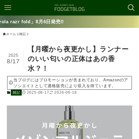
✅motor
ホーム
雑記
【月曜から夜更かし】ランナー
2025
のいい匂いの正体はあの香
8/17
水？！
当ブログにはプロモーションが含まれており、Amazonのア
ソシエイトとして適格販売により収入を得ています。
2025-08-17
2026-06-18
雑記