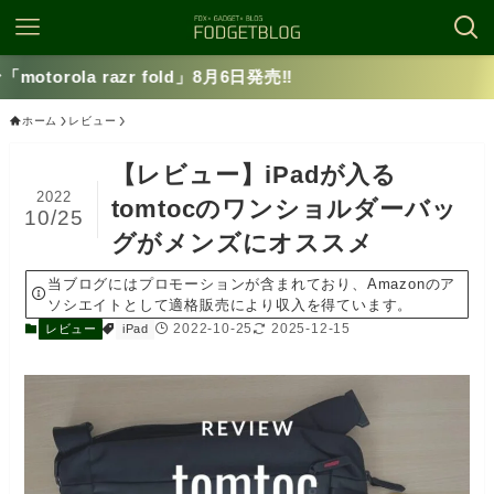
✅mot
ホーム
レビュー
【レビュー】iPadが入る
2022
tomtocのワンショルダーバッ
10/25
グがメンズにオススメ
当ブログにはプロモーションが含まれており、Amazonのア
ソシエイトとして適格販売により収入を得ています。
2022-10-25
2025-12-15
レビュー
iPad